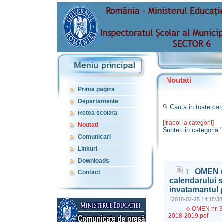
Noutati
Prima pagina
Departamente
Cauta in toate cat
Retea scolara
[Inapoi la categorii]
Noutati
Sunteti in categoria
Comunicari
Linkuri
Downloads
OMEN nr
1.
Contact
calendarului s
invatamantul 
[2018-02-25 14:15:38
OMEN nr. 32
2018-2019.pdf