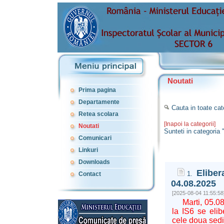
Noutati
Prima pagina
Departamente
Cauta in toate cat
Retea scolara
[Inapoi la categorii]
Noutati
Sunteti in categoria 
Comunicari
Linkuri
Downloads
Eliber
1.
Contact
04.08.2025
[2025-08-04 11:55:58
Marti, 05.08
la IS6 se elib
cele doua sedi