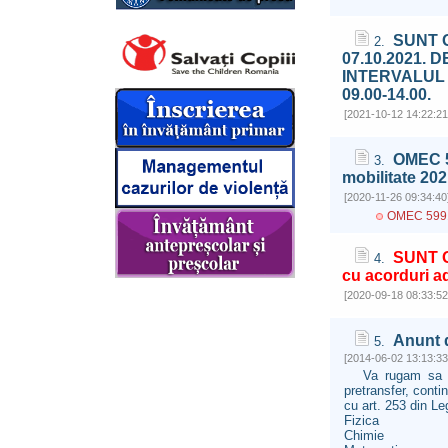
SUNT G
2.
07.10.2021. 
INTERVALUL 
09.00-14.00.
[2021-10-12 14:22:21
OMEC 5
3.
mobilitate 20
[2020-11-26 09:34:40
OMEC 5991
SUNT G
4.
cu acorduri a
[2020-09-18 08:33:52
Anunt d
5.
[2014-06-02 13:13:33
Va rugam sa comu
pretransfer, conti
cu art. 253 din Le
Fizica
Chimie