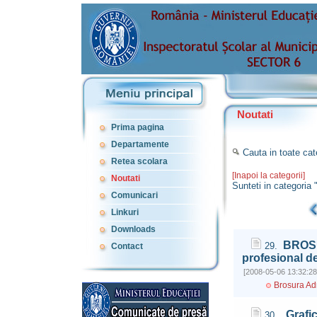
Noutati
Prima pagina
Departamente
Cauta in toate cat
Retea scolara
[Inapoi la categorii]
Noutati
Sunteti in categoria 
Comunicari
Linkuri
Downloads
BROSU
29.
Contact
profesional de
[2008-05-06 13:32:28
Brosura Ad
Grafic
30.