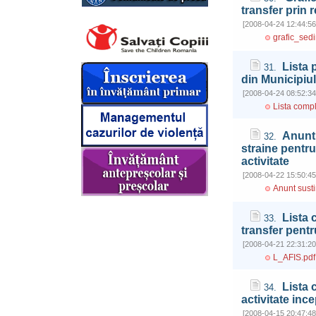
transfer prin 
[2008-04-24 12:44:56
grafic_sed
Lista 
31.
din Municipiul
[2008-04-24 08:52:34
Lista comp
Anunt 
32.
straine pentru
activitate
[2008-04-22 15:50:45
Anunt susti
Lista 
33.
transfer pentr
[2008-04-21 22:31:20
L_AFIS.pdf
Lista 
34.
activitate inc
[2008-04-15 20:47:48