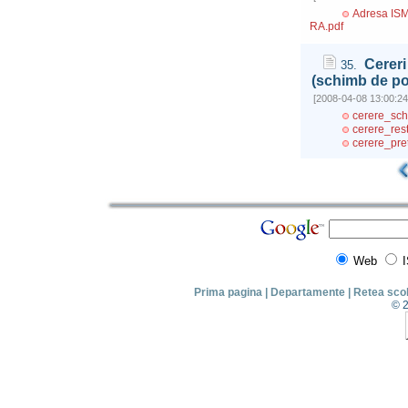
Adresa ISMB
RA.pdf
Cereri
35.
(schimb de po
[2008-04-08 13:00:24
cerere_sch
cerere_rest
cerere_pret
Web
Prima pagina
|
Departamente
|
Retea sco
© 2